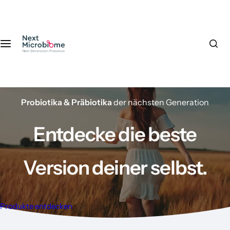
Z
u
m
I
n
h
a
l
Probiotika & Präbiotika
der nächsten Generation
t
s
Entdecke die beste
p
r
i
Version deiner selbst.
n
g
e
Produkte entdecken
n