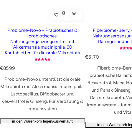
Probiome-Novo – Präbiotisches &
Fiberbiome-Berry –
probiotisches
Nahrungsergänzungs
Nahrungsergänzungsmittel mit
Darmgesundheit
Akkermansia muciniphila, 60
Kautabletten für die orale Mikrobiota
R
€51,70
e
R
€85,99
Fiberbiome-Berr
g
e
u
präbiotische Ballasts
Probiome-Novo unterstützt die orale
g
l
Resveratrol, Maca, Ho
u
ä
Mikrobiota mit Akkermansia muciniphila,
und Panax Ginseng. 
l
r
Lactobacillus, Bifidobacterium,
ä
Darmmikrobiota, Ve
e
Resveratrol & Ginseng. Für Verdauung &
r
r
Immunsystem – für m
Immunsystem.
e
P
und Vital
r
r
P
e
in den Warenkorb legen
Ausverkauft
in den Warenkorb le
r
i