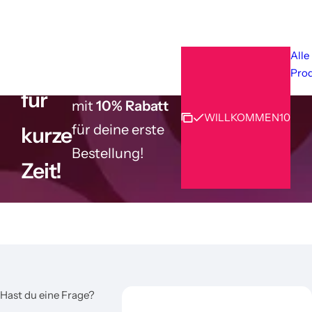
e
s
i
s
Alle
Nur
Pro
Spezialgutschein
für
mit
10% Rabatt
WILLKOMMEN10
für deine erste
kurze
Bestellung!
Zeit!
Hast du eine Frage?